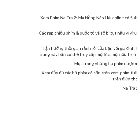
Xem Phim Na Tra 2: Ma Đồng Náo Hải online có Sub 
Các rạp chiếu phim là quốc tế và sẽ bị tụt hậu vì vi
Tận hưởng thời gian rảnh rỗi của bạn với gia đình,
trang này bạn có thể truy cập mọi lúc, mọi nơi. Tr
Một trong những bộ phim được mo
Xem đầy đủ các bộ phim có sẵn trên xem-phim-full.
trên điện th
Na Tra 